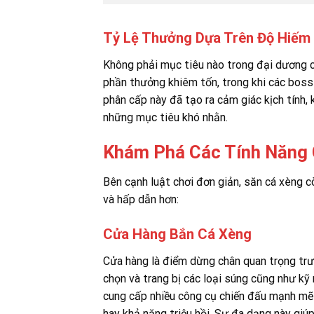
Tỷ Lệ Thưởng Dựa Trên Độ Hiếm
Không phải mục tiêu nào trong đại dương c
phần thưởng khiêm tốn, trong khi các boss 
phân cấp này đã tạo ra cảm giác kịch tính, 
những mục tiêu khó nhằn.
Khám Phá Các Tính Năng 
Bên cạnh luật chơi đơn giản, săn cá xèng cò
và hấp dẫn hơn:
Cửa Hàng Bắn Cá Xèng
Cửa hàng là điểm dừng chân quan trọng trướ
chọn và trang bị các loại súng cũng như kỹ
cung cấp nhiều công cụ chiến đấu mạnh mẽ 
hay khả năng triệu hồi. Sự đa dạng này giúp