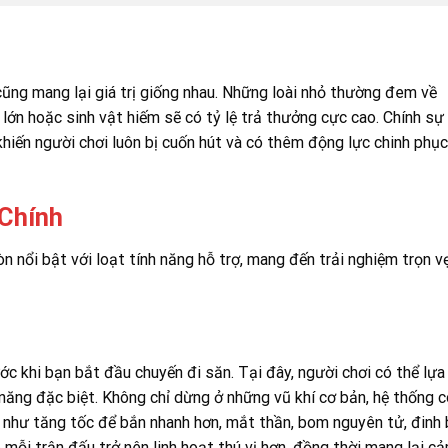
ũng mang lại giá trị giống nhau. Những loài nhỏ thường đem về
lớn hoặc sinh vật hiếm sẽ có tỷ lệ trả thưởng cực cao. Chính sự
khiến người chơi luôn bị cuốn hút và có thêm động lực chinh phục
Chính
n nổi bật với loạt tính năng hỗ trợ, mang đến trải nghiệm trọn v
c khi bạn bắt đầu chuyến đi săn. Tại đây, người chơi có thể lựa
 năng đặc biệt. Không chỉ dừng ở những vũ khí cơ bản, hệ thống 
như tăng tốc để bắn nhanh hơn, mắt thần, bom nguyên tử, đinh 
 mỗi trận đấu trở nên linh hoạt thú vị hơn, đồng thời mang lại c