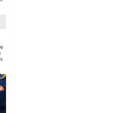
ng
p
hỉ