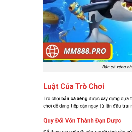
Bắn cá xèng ch
Luật Của Trò Chơi
Trò chơi
bắn cá xèng
được xây dựng dựa tr
chơi dễ dàng tiếp cận ngay từ lần đầu trải
Quy Đổi Vốn Thành Đạn Dược
Để tham gia cuộc đi săn, người chơi cần sử