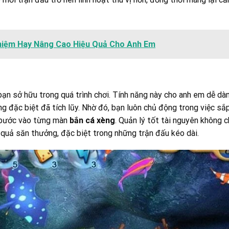
ghiệm Hay Nâng Cao Hiệu Quả Cho Anh Em
bạn sở hữu trong quá trình chơi. Tính năng này cho anh em dễ dà
ng đặc biệt đã tích lũy. Nhờ đó, bạn luôn chủ động trong việc sắ
i bước vào từng màn
bắn cá xèng
. Quản lý tốt tài nguyên không c
u quả săn thưởng, đặc biệt trong những trận đấu kéo dài.