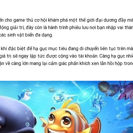
đến cho game thủ cơ hội khám phá một thế giới đại dương đầy m
ng giải trí, đây còn là hành trình phiêu lưu nơi bạn nhập vai thà
các sinh vật biển đa dạng.
khí đặc biệt để hạ gục mục tiêu đang di chuyển liên tục trên m
giá trị sẽ ngay lập tức được cộng vào tài khoản. Càng hạ gục nhi
ận về càng lớn mang lại cảm giác phấn khích xen lẫn hồi hộp tron