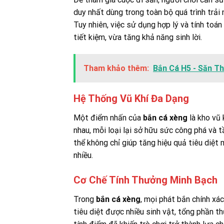
duy nhất dùng trong toàn bộ quá trình trải 
Tuy nhiên, việc sử dụng hợp lý và tính toán
tiết kiệm, vừa tăng khả năng sinh lời.
Tham khảo thêm:
Bắn Cá H5 - Săn Th
Hệ Thống Vũ Khí Đa Dạng
Một điểm nhấn của
bắn cá xèng
là kho vũ 
nhau, mỗi loại lại sở hữu sức công phá và 
thể không chỉ giúp tăng hiệu quả tiêu diệt
nhiều.
Cơ Chế Tính Thưởng Minh Bạch
Trong
bắn cá xèng
, mọi phát bắn chính xá
tiêu diệt được nhiều sinh vật, tổng phần t