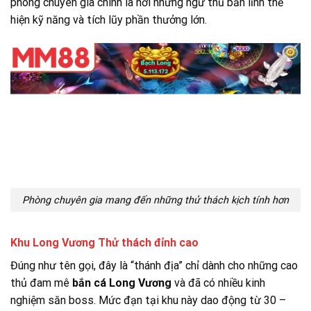
phòng chuyên gia chính là nơi những ngư thủ bản lĩnh thể
hiện kỹ năng và tích lũy phần thưởng lớn.
Phòng chuyên gia mang đến những thử thách kịch tính hơn
Khu Long Vương Thử thách đỉnh cao
Đúng như tên gọi, đây là “thánh địa” chỉ dành cho những cao
thủ đam mê
bắn cá Long Vương
và đã có nhiều kinh
nghiệm săn boss. Mức đạn tại khu này dao động từ 30 –