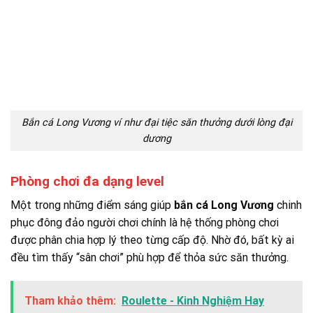
Bắn cá Long Vương ví như đại tiệc săn thưởng dưới lòng đại
dương
Phòng chơi đa dạng level
Một trong những điểm sáng giúp
bắn cá Long Vương
chinh
phục đông đảo người chơi chính là hệ thống phòng chơi
được phân chia hợp lý theo từng cấp độ. Nhờ đó, bất kỳ ai
đều tìm thấy “sân chơi” phù hợp để thỏa sức săn thưởng.
Tham khảo thêm:
Roulette - Kinh Nghiệm Hay