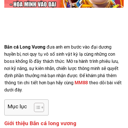
Bắn cá Long Vương
đưa anh em bước vào đại dương
huyền bí, nơi quy tụ vô số sinh vật kỳ lạ cùng những con
boss khổng lồ đầy thách thức. Mở ra hành trình phiêu lưu,
nơi kỹ năng, sự kiên nhẫn, chiến lược thông minh sẽ quyết
định phần thưởng mà bạn nhận được. Để khám phá thêm
thông tin chi tiết hơn bạn hãy cùng
MM88
theo dõi bài viết
dưới đây.
Mục lục
Giới thiệu Bắn cá long vương