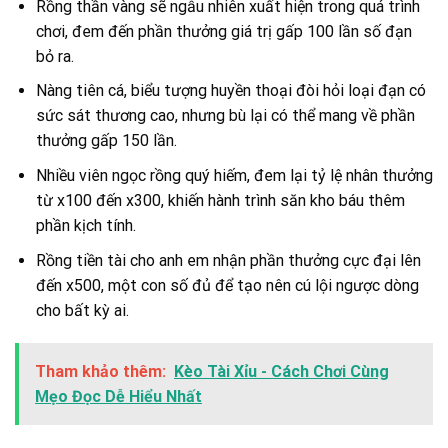
Rồng thần vàng sẽ ngẫu nhiên xuất hiện trong quá trình
chơi, đem đến phần thưởng giá trị gấp 100 lần số đạn
bỏ ra.
Nàng tiên cá, biểu tượng huyền thoại đòi hỏi loại đạn có
sức sát thương cao, nhưng bù lại có thể mang về phần
thưởng gấp 150 lần.
Nhiều viên ngọc rồng quý hiếm, đem lại tỷ lệ nhân thưởng
từ x100 đến x300, khiến hành trình săn kho báu thêm
phần kịch tính.
Rồng tiền tài cho anh em nhận phần thưởng cực đại lên
đến x500, một con số đủ để tạo nên cú lội ngược dòng
cho bất kỳ ai.
Tham khảo thêm:
Kèo Tài Xỉu - Cách Chơi Cùng
Mẹo Đọc Dễ Hiểu Nhất