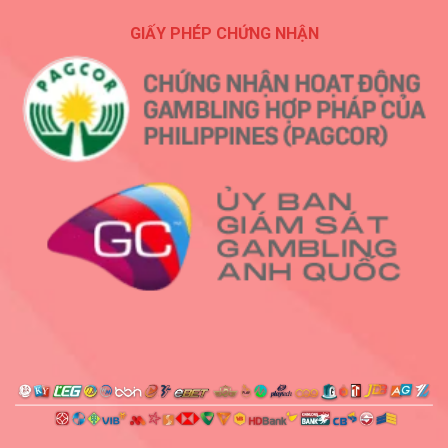
vào hệ thống dịch vụ, nhà cái đã gặt hái nhiều thành tựu quan
GIẤY PHÉP CHỨNG NHẬN
trọng, giúp củng cố vị thế trên thị trường quốc tế:
Thành tựu
Con số ấn tượng
Lượng người
Hơn 5 triệu người chơi đang hoạt động
dùng
thường xuyên tại các nền tảng của nhà cái.
Tỷ lệ gắn bó
Đạt mức 85% mỗi năm – một con số phản
của khách hàng
ánh độ hài lòng về chất lượng dịch vụ nhà cái
Hệ thống chăm
Hơn 500 nhân viên hỗ trợ 24/7, đảm bảo xử lý
sóc khách hàng
mọi vấn đề nhanh chóng, hiệu quả.
Sự kiện tổ chức
Trên 300 giải đấu cùng nhiều hoạt động cá
hàng năm
cược thể thao được triển khai thường xuyên.
Đánh giá người
Được xếp hạng 4.9/5 sao trên các nền tảng
dùng
đánh giá nhà cái uy tín quốc tế.
Đánh Giá Những Thế Mạnh Nổi Bật Của MM88
Không phải ngẫu nhiên mà
MM88
luôn là lựa chọn hàng đầu