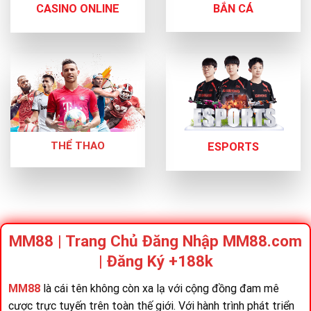
BẮN CÁ
CASINO ONLINE
THỂ THAO
ESPORTS
MM88 | Trang Chủ Đăng Nhập MM88.com
| Đăng Ký +188k
MM88
là cái tên không còn xa lạ với cộng đồng đam mê
cược trực tuyến trên toàn thế giới. Với hành trình phát triển