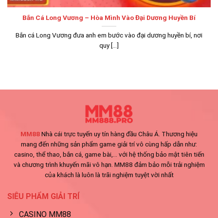
Trong ngành công nghiệp cá cược trực tuyến, yếu tố pháp lý
Bắn Cá Long Vương – Hòa Mình Vào Đại Dương Huyền Bí
luôn đóng vai trò quyết định đến sự tin tưởng của người
chơi. Những giấy phép này cho phép nhà cái vận hành đúng
Bắn cá Long Vương đưa anh em bước vào đại dương huyền bí, nơi
quy [...]
quy định, đồng thời thể hiện cam kết về tính minh bạch, công
bằng trong mọi dịch vụ cung cấp.
PAGCOR (Philippines) – Cơ quan quản lý trò chơi thuộc
chính phủ, nổi bật về độ nghiêm ngặt trong kiểm soát
hoạt động cá cược tại khu vực Đông Nam Á. Giấy phép
công nhận tổ chức cá cược trực tuyến hợp pháp,đảm bảo
mọi hoạt động đều nằm trong khuôn khổ pháp luật.
MM88
Nhà cái trực tuyến uy tín hàng đầu Châu Á. Thương hiệu
mang đến những sản phẩm game giải trí vô cùng hấp dẫn như:
GSC Isle of Man – Tổ chức giám sát quốc tế chuyên cấp
casino, thể thao, bắn cá, game bài,... với hệ thống bảo mật tiên tiến
phép, kiểm định chất lượng bảo mật, hệ thống thanh toán
và chương trình khuyến mãi vô hạn. MM88 đảm bảo mỗi trải nghiệm
và tính công bằng. Đảm bảo toàn bộ nền tảng hoạt động
của khách là luôn là trãi nghiệm tuyệt vời nhất
đạt chuẩn quốc tế về an toàn thông tin, xử lý dữ liệu và
quyền lợi người chơi.
SIÊU PHẨM GIẢI TRÍ
Khu kinh tế Cagayan Freeport – Một trong những khu đặc
CASINO MM88