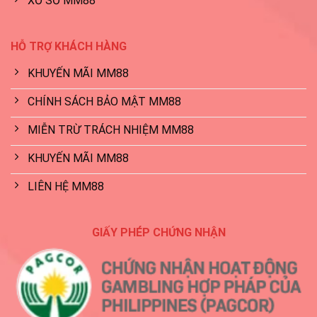
XỔ SỐ MM88
HỖ TRỢ KHÁCH HÀNG
KHUYẾN MÃI MM88
CHÍNH SÁCH BẢO MẬT MM88
MIỄN TRỪ TRÁCH NHIỆM MM88
KHUYẾN MÃI MM88
LIÊN HỆ MM88
GIẤY PHÉP CHỨNG NHẬN